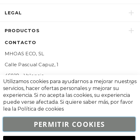
LEGAL
PRODUCTOS
CONTACTO
MHOAS ECO, SL
Calle Pascual Capuz, 1
46018 - Valencia
Utilizamos cookies para ayudarnos a mejorar nuestros
Ce
servicios, hacer ofertas personales y mejorar su
experiencia. Si no acepta las cookies, su experiencia
REDES SOCIALES
puede verse afectada. Si quiere saber más, por favor
lea la
Política de cookies
PERMITIR COOKIES
© 2026 MHOAS ECO, SL Todos los derechos reservados