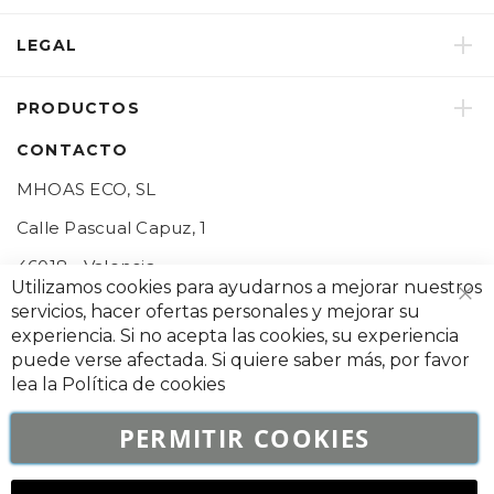
LEGAL
PRODUCTOS
CONTACTO
MHOAS ECO, SL
Calle Pascual Capuz, 1
46018 - Valencia
Utilizamos cookies para ayudarnos a mejorar nuestros
Ce
servicios, hacer ofertas personales y mejorar su
experiencia. Si no acepta las cookies, su experiencia
REDES SOCIALES
puede verse afectada. Si quiere saber más, por favor
lea la
Política de cookies
PERMITIR COOKIES
© 2026 MHOAS ECO, SL Todos los derechos reservados